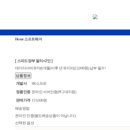
Home
소프트웨어
[ 스피드장부 멀티+2인 ]
데이터서버유지(6개월)이후 년 유지비(22,000원) 납부 필수!
상품정보
개발사
SR소프트
정품인증
온라인 서버인증(PC2대지원)
판매가격
155,000원
배송방법
온라인 인증(별도배송상품이 아닙니다)
선택된 옵션